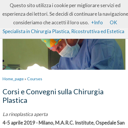
IT
EN
Questo sito utilizza i cookie per migliorare servizi ed
esperienza dei lettori. Se decidi di continuare la navigazion
Dott. Franz W. Baruffaldi Preis
consideriamo che accetti il loro uso.
+Info
OK
Specialista in Chirurgia Plastica, Ricostruttiva ed Estetica
Home_page
»
Courses
Corsi e Convegni sulla Chirurgia
Plastica
La rinoplastica aperta
4-5 aprile 2019 - Milano, M.A.R.C. Institute, Ospedale San