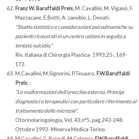
Franz W. Baruffaldi Preis
, M. Cavallini, M. Viganò, F.
Mazzacane, E.Botti, A. zanobio, L. Donati:
"Studio statistico e considerazioni psicodinamiche su
pazienti ricoverati in un centro ustioni in seguito a
tentato suicidio."
Riv. Italiana di Chirurgia Plastica- 1993:25-, 169-
172.
M.Cavallini, M.Signorini, P.Tesauro,
F.W.Baruffaldi
Preis
, :
“Le malformazioni dell’orecchio esterno. Principi
diagnostici e terapeutici con particolare riferimento al
trattamento delle microzie”.
Otorinolaringologia, Vol. 43,n°5, pag.243-248.
Ottobre 1993- Minerva Medica-Torino.
M.Cavallini, G.Pajardi, M.Colonna,
F.W.Baruffaldi