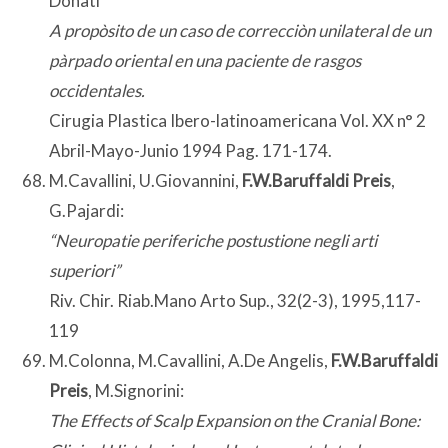
Donati
A propòsito de un caso de correcciòn unilateral de un
pàrpado oriental en una paciente de rasgos
occidentales.
Cirugia Plastica Ibero-latinoamericana Vol. XX n° 2
Abril-Mayo-Junio 1994 Pag. 171-174.
M.Cavallini, U.Giovannini,
F.W.Baruffaldi Preis
,
G.Pajardi:
“Neuropatie periferiche postustione negli arti
superiori”
Riv. Chir. Riab.Mano Arto Sup., 32(2-3), 1995,117-
119
M.Colonna, M.Cavallini, A.De Angelis,
F.W.Baruffaldi
Preis
, M.Signorini:
The Effects of Scalp Expansion on the Cranial Bone: