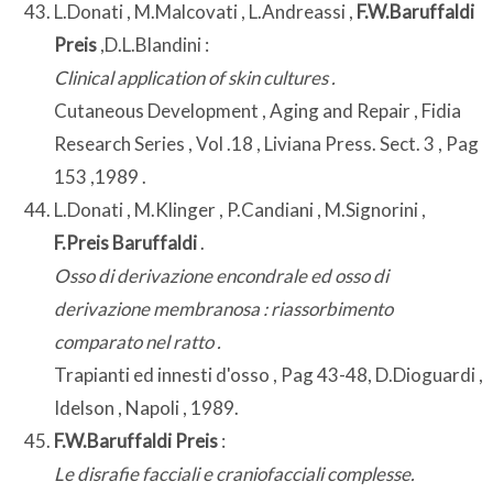
L.Donati , M.Malcovati , L.Andreassi ,
F.W.Baruffaldi
Preis
,D.L.Blandini :
Clinical application of skin cultures .
Cutaneous Development , Aging and Repair , Fidia
Research Series , Vol .18 , Liviana Press. Sect. 3 , Pag
153 ,1989 .
L.Donati , M.Klinger , P.Candiani , M.Signorini ,
F.Preis Baruffaldi
.
Osso di derivazione encondrale ed osso di
derivazione membranosa : riassorbimento
comparato nel ratto .
Trapianti ed innesti d'osso , Pag 43-48, D.Dioguardi ,
Idelson , Napoli , 1989.
F.W.Baruffaldi Preis
:
Le disrafie facciali e craniofacciali complesse.