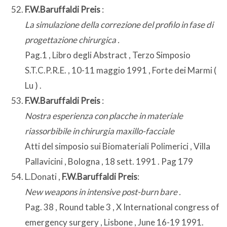
F.W.Baruffaldi Preis
:
La simulazione della correzione del profilo in fase di
progettazione chirurgica .
Pag.1 , Libro degli Abstract , Terzo Simposio
S.T.C.P.R.E. , 10-11 maggio 1991 , Forte dei Marmi (
Lu ) .
F.W.Baruffaldi Preis
:
Nostra esperienza con placche in materiale
riassorbibile in chirurgia maxillo-facciale
Atti del simposio sui Biomateriali Polimerici , Villa
Pallavicini , Bologna , 18 sett. 1991 . Pag 179
L.Donati ,
F.W.Baruffaldi Preis
:
New weapons in intensive post-burn bare .
Pag. 38 , Round table 3 , X International congress of
emergency surgery , Lisbone , June 16-19 1991.