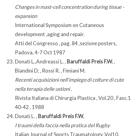
Changes in mast-cell concentration during tissue -
expansion
International Symposium on Cutaneous
development ,aging and repair.
Atti del Congresso , pag. 84 ,sezione posters,
Padova, 4-7 Oct 1987
Donati L.,Andreassi L. ,
Baruffaldi Preis F.W.
,
Blandini D; , Rossi R. , Fimiani M.
Recenti acquisizioni nell'impiego di colture di cute
nella terapia delle ustioni .
Rivista Italiana di Chirurgia Plastica , Vol.20 , Fasc.1
40-42 , 1988
Donati L. ,
Baruffaldi Preis F.W.
I traumi della faccia nella pratica del Rugby
Italian Journal of Sports Traumatology .Vol10,