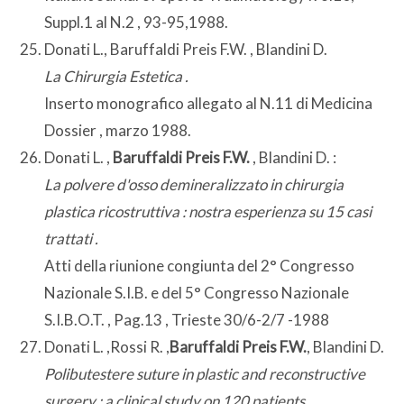
Suppl.1 al N.2 , 93-95,1988.
Donati L., Baruffaldi Preis F.W. , Blandini D.
La Chirurgia Estetica .
Inserto monografico allegato al N.11 di Medicina
Dossier , marzo 1988.
Donati L. ,
Baruffaldi Preis F.W.
, Blandini D. :
La polvere d'osso demineralizzato in chirurgia
plastica ricostruttiva : nostra esperienza su 15 casi
trattati .
Atti della riunione congiunta del 2° Congresso
Nazionale S.I.B. e del 5° Congresso Nazionale
S.I.B.O.T. , Pag.13 , Trieste 30/6-2/7 -1988
Donati L. ,Rossi R. ,
Baruffaldi Preis F.W.
, Blandini D.
Polibutestere suture in plastic and reconstructive
surgery : a clinical study on 120 patients .