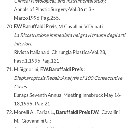
Clinical,Histological, and Instrumental study.
Annals of Plastic Surgery-Vol.36 n°3 -
Marzo1996,Pag.255.
F.W.Baruffaldi Preis
, M.Cavallini, V.Donati:
La Ricostruzione immediata nei gravi traumi degli arti
inferiori.
Rivista Italiana di Chirurgia Plastica-Vol.28,
Fasc.1,1996 Pag.121.
M.Signorini,
F.W.Baruffaldi Preis
:
Blepharoptosis Repair:Analysis of 100 Conseccutive
Cases.
Euraps Seventh Annual Meeting Innsbruck May 16-
18,1996 -Pag.21
Morelli A., Farias L.,
Baruffaldi Preis F.W.
, Cavallini
M., Giovannini U.: