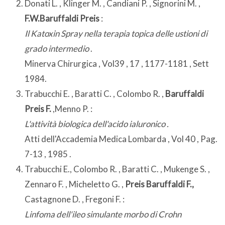
Donati L. , Klinger M. , Candiani P. , Signorini M. ,
F.W.Baruffaldi Preis
:
Il Katoxin Spray nella terapia topica delle ustioni di
grado intermedio
.
Minerva Chirurgica , Vol39 , 17 , 1177-1181 , Sett
1984.
Trabucchi E. , Baratti C. , Colombo R. ,
Baruffaldi
Preis F.
,Menno P. :
L'attività biologica dell'acido ialuronico .
Atti dell'Accademia Medica Lombarda , Vol 40 , Pag.
7-13 , 1985 .
Trabucchi E., Colombo R. , Baratti C. , Mukenge S. ,
Zennaro F. , Micheletto G. ,
Preis Baruffaldi F.,
Castagnone D. , Fregoni F. :
Linfoma dell'ileo simulante morbo di Crohn