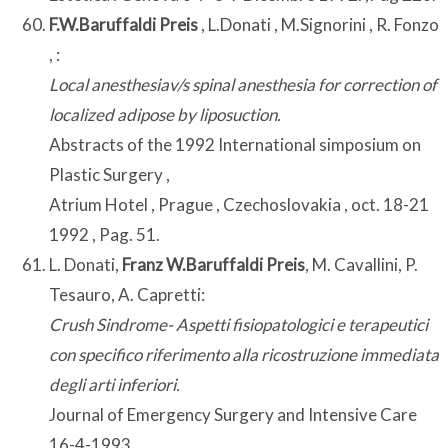
F.W.Baruffaldi Preis
, L.Donati , M.Signorini , R. Fonzo
, :
Local anesthesiav/s spinal anesthesia for correction of
localized adipose by liposuction.
Abstracts of the 1992 International simposium on
Plastic Surgery ,
Atrium Hotel , Prague , Czechoslovakia , oct. 18-21
1992 , Pag. 51.
L. Donati,
Franz W.Baruffaldi Preis
, M. Cavallini, P.
Tesauro, A. Capretti:
Crush Sindrome- Aspetti fisiopatologici e terapeutici
con specifico riferimento alla ricostruzione immediata
degli arti inferiori.
Journal of Emergency Surgery and Intensive Care
16-4-1993