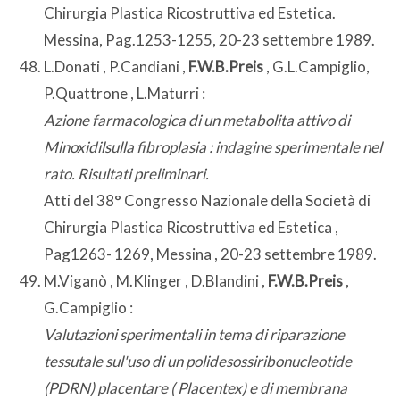
Chirurgia Plastica Ricostruttiva ed Estetica.
Messina, Pag.1253-1255, 20-23 settembre 1989.
L.Donati , P.Candiani ,
F.W.B.Preis
, G.L.Campiglio,
P.Quattrone , L.Maturri :
Azione farmacologica di un metabolita attivo di
Minoxidilsulla fibroplasia : indagine sperimentale nel
rato. Risultati preliminari.
Atti del 38° Congresso Nazionale della Società di
Chirurgia Plastica Ricostruttiva ed Estetica ,
Pag1263- 1269, Messina , 20-23 settembre 1989.
M.Viganò , M.Klinger , D.Blandini ,
F.W.B.Preis
,
G.Campiglio :
Valutazioni sperimentali in tema di riparazione
tessutale sul'uso di un polidesossiribonucleotide
(PDRN) placentare ( Placentex) e di membrana