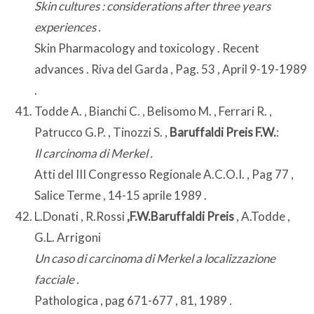
Skin cultures : considerations after three years
experiences .
Skin Pharmacology and toxicology . Recent
advances . Riva del Garda , Pag. 53 , April 9-19-1989
.
Todde A. , Bianchi C. , Belisomo M. , Ferrari R. ,
Patrucco G.P. , Tinozzi S. ,
Baruffaldi Preis F.W.
:
Il carcinoma di Merkel .
Atti del III Congresso Regionale A.C.O.I. , Pag 77 ,
Salice Terme , 14-15 aprile 1989 .
L.Donati , R.Rossi
,F.W.Baruffaldi Preis
, A.Todde ,
G.L. Arrigoni
Un caso di carcinoma di Merkel a localizzazione
facciale .
Pathologica , pag 671-677 , 81, 1989 .