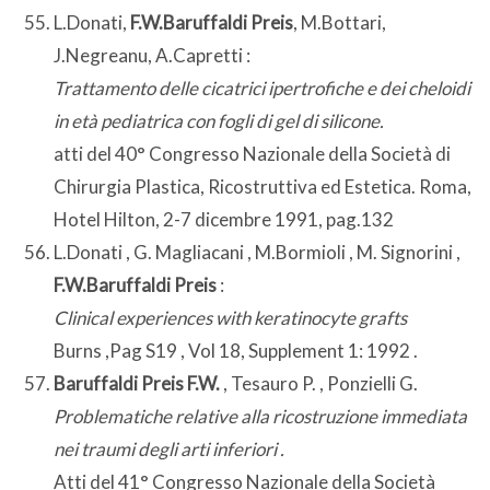
L.Donati,
F.W.Baruffaldi Preis
, M.Bottari,
J.Negreanu, A.Capretti :
Trattamento delle cicatrici ipertrofiche e dei cheloidi
in età pediatrica con fogli di gel di silicone.
atti del 40° Congresso Nazionale della Società di
Chirurgia Plastica, Ricostruttiva ed Estetica. Roma,
Hotel Hilton, 2-7 dicembre 1991, pag.132
L.Donati , G. Magliacani , M.Bormioli , M. Signorini ,
F.W.Baruffaldi Preis
:
Clinical experiences with keratinocyte grafts
Burns ,Pag S19 , Vol 18, Supplement 1: 1992 .
Baruffaldi Preis F.W.
, Tesauro P. , Ponzielli G.
Problematiche relative alla ricostruzione immediata
nei traumi degli arti inferiori .
Atti del 41° Congresso Nazionale della Società