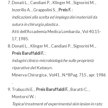
Donati L. , Candiani P. , Klinger M. , Signorini M. ,
Inzerillo A. , Grappolini S. ,
Preis F.
:
Indicazioni alla scelta ed impiego dei materiali da
sutura in chirurgia plastica .
Atti dell'Accademia Medica Lombarda , Vol 40,15-
17, 1985.
Donati L. , Klinger M. , Candiani P. , Signorini M. ,
Preis Baruffaldi F.
:
Indagini clinico-microbiologiche sulle proprietà
riparative del Katoxyn .
Minerva Chirurgica , Vol41 , N.°8Pag. 715 , apr. 1986
.
Trabucchi E. ,
Preis Baruffaldi F.
, Baratti C. ,
Montorsi W. :
Topical treatment of experimental skin lesion in rats: