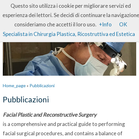
IT
EN
Questo sito utilizza i cookie per migliorare servizi ed
esperienza dei lettori. Se decidi di continuare la navigazion
Dott. Franz W. Baruffaldi Preis
consideriamo che accetti il loro uso.
+Info
OK
Specialista in Chirurgia Plastica, Ricostruttiva ed Estetica
Home_page
»
Pubblicazioni
Pubblicazioni
Facial Plastic and Reconstructive Surgery
is a comprehensive and practical guide to performing
facial surgical procedures, and contains a balance of