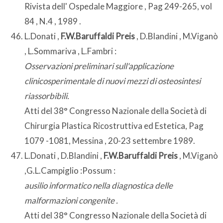
Rivista dell' Ospedale Maggiore , Pag 249-265, vol
84 , N.4 , 1989 .
L.Donati ,
F.W.Baruffaldi Preis
, D.Blandini , M.Viganò
, L.Sommariva , L.Fambri :
Osservazioni preliminari sull'applicazione
clinicosperimentale di nuovi mezzi di osteosintesi
riassorbibili.
Atti del 38° Congresso Nazionale della Società di
Chirurgia Plastica Ricostruttiva ed Estetica, Pag
1079 -1081, Messina , 20-23 settembre 1989.
L.Donati , D.Blandini ,
F.W.Baruffaldi Preis
, M.Viganò
,G.L.Campiglio :Possum :
ausilio informatico nella diagnostica delle
malformazioni congenite .
Atti del 38° Congresso Nazionale della Società di