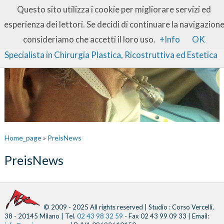
IT
EN
Questo sito utilizza i cookie per migliorare servizi ed
esperienza dei lettori. Se decidi di continuare la navigazion
Dott. Franz W. Baruffaldi Preis
consideriamo che accetti il loro uso.
+Info
OK
Specialista in Chirurgia Plastica, Ricostruttiva ed Estetica
Home_page
»
PreisNews
PreisNews
© 2009 - 2025 All rights reserved | Studio : Corso Vercelli,
38 - 20145 Milano | Tel.
02 43 98 32 59
- Fax 02 43 99 09 33 | Email: